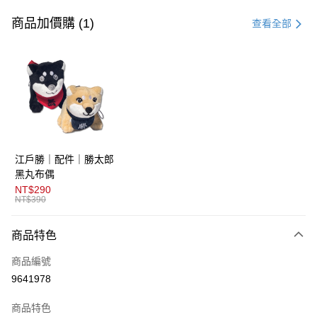
信用卡一次付款
商品加價購 (1)
查看全部
超商取貨付款
LINE Pay
AFTEE先享後付
相關說明
【關於「AFTEE先享後付」】
ATM付款
AFTEE先享後付是「在收到商品之後才付款」的支付方式。 讓您購物簡單
江戶勝｜配件｜勝太郎
便利好安心！
１．簡單：不需註冊會員、不需綁卡、不需儲值。
黑丸布偶
運送方式
２．便利：只要手機號碼，簡訊認證，即可結帳。
NT$290
３．安心：先確認商品／服務後，再付款。
NT$390
全家取貨付款
每筆NT$80，滿NT$1,800(含以上)免運費
【「AFTEE先享後付」結帳流程】
商品特色
１．於結帳方式選擇「AFTEE先享後付」後，將跳轉至「AFTEE先享後付」
付款後全家取貨
結帳頁面，進行簡訊認證並確認金額後，即可完成結帳。
商品編號
２．訂單成立數日內，您將收到繳費通知簡訊。
每筆NT$80，滿NT$1,800(含以上)免運費
３．收到繳費通知簡訊後14天內，點擊此簡訊中的連結，可透過四大超商／
9641978
ATM／網路銀行／等多元方式進行付款，方視為交易完成。
萊爾富取貨付款
※ 請注意：結帳手續完成當下不需立刻繳費，但若您需要取消訂單，請聯絡
商品特色
每筆NT$80，滿NT$1,800(含以上)免運費
購買商品的店家。未經商家同意取消之訂單仍視為有效，需透過AFTEE先享