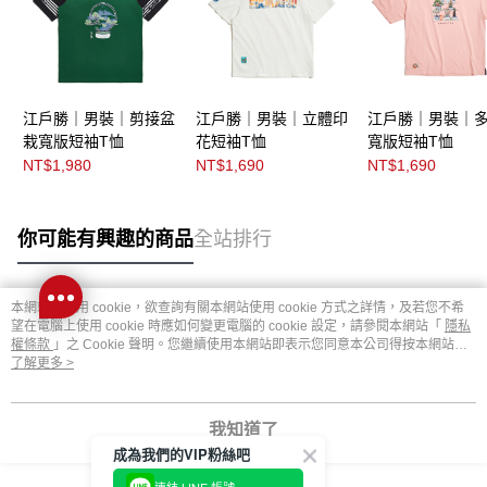
江戶勝｜男裝｜剪接盆
江戶勝｜男裝｜立體印
江戶勝｜男裝｜
栽寬版短袖T恤
花短袖T恤
寬版短袖T恤
NT$1,980
NT$1,690
NT$1,690
你可能有興趣的商品
全站排行
本網站中使用 cookie，欲查詢有關本網站使用 cookie 方式之詳情，及若您不希
熱門標籤
望在電腦上使用 cookie 時應如何變更電腦的 cookie 設定，請參閱本網站「
隱私
權條款
」之 Cookie 聲明。您繼續使用本網站即表示您同意本公司得按本網站使
用條款之 Cookie 聲明使用 cookie。
了解更多 >
我知道了
成為我們的VIP粉絲吧
連結 LINE 帳號