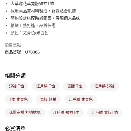
後付繳納相關費用。
大草寫花草寬版短袖T恤
付款後萊爾富取貨
※ 交易是否成功請以「AFTEE先享後付 」之結帳頁面顯示為準，若有關於
採用高品質材料製成，舒適貼合肌膚
是否繳費成功／繳費後需取消欲退款等相關疑問，請聯繫「AFTEE先享後付
每筆NT$80，滿NT$1,800(含以上)免運費
簡約設計搭配時尚圖案，展現個人品味
客戶支援中心」
https://netprotections.freshdesk.com/support/home
精緻工藝打造，品質保證
7-11取貨付款
【注意事項】
顏色：丈青色/米白色
１．透過由恩沛科技股份有限公司提供之「AFTEE先享後付」服務完成之交
每筆NT$80，滿NT$1,800(含以上)免運費
易，需依本服務之必要範圍內提供個人資料，並將交易相關給付款項請求債
銷售重點
權轉讓予恩沛科技股份有限公司。
付款後7-11取貨
２．關於個人資料處理事宜，請瀏覽以下網址：
商品貨號：U70386
每筆NT$80，滿NT$1,800(含以上)免運費
https://aftee.tw/terms/#terms3
３．未成年的使用者請事先徵得法定代理人或監護人之同意方可使用
宅配
「AFTEE先享後付」，若未經同意申辦者引起之損失，本公司不負相關責
任。
每筆NT$100，滿NT$1,800(含以上)免運費
相關分類
４．使用「AFTEE先享後付」時，將依據個別帳號之用戶狀況，依本公司即
時審查核予不同之上限額度；若仍有額度不足之情形，本公司將視審查結果
付款後門市取貨
短袖 T恤
江戶勝 T恤
寬版 T恤
江戶勝 短袖
請求用戶進行身份認證。
免運費
５．嚴禁一人註冊多個帳號或使用他人資訊註冊。若發現惡意使用之情形，
恩沛科技股份有限公司將有權停止該用戶之使用額度並採取法律行動。
T恤 丈青色
寬版 短袖
江戶勝 丈青色
休閒穿搭 舒適透氣
江戶勝 短袖T恤
江戶勝 寬版T恤
必買清單