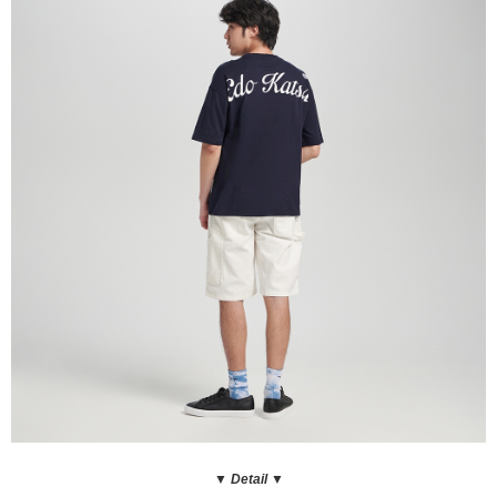
▼ Detail
▼