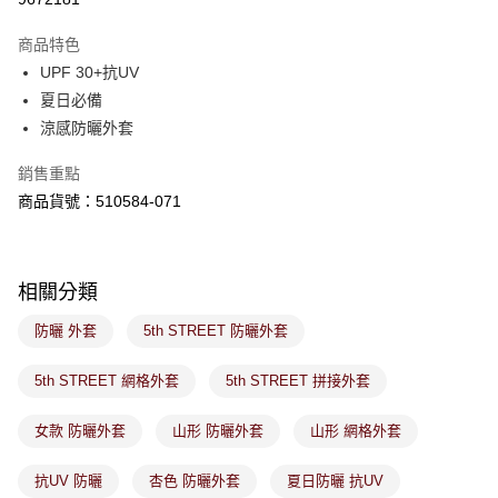
ATM／網路銀行／等多元方式進行付款，方視為交易完成。
萊爾富取貨付款
※ 請注意：結帳手續完成當下不需立刻繳費，但若您需要取消訂單，請聯絡
商品特色
免運費
購買商品的店家。未經商家同意取消之訂單仍視為有效，需透過AFTEE先享
後付繳納相關費用。
UPF 30+抗UV
付款後萊爾富取貨
※ 交易是否成功請以「AFTEE先享後付 」之結帳頁面顯示為準，若有關於
夏日必備
是否繳費成功／繳費後需取消欲退款等相關疑問，請聯繫「AFTEE先享後付
免運費
涼感防曬外套
客戶支援中心」
https://netprotections.freshdesk.com/support/home
7-11取貨付款
【注意事項】
銷售重點
１．透過由恩沛科技股份有限公司提供之「AFTEE先享後付」服務完成之交
免運費
商品貨號：510584-071
易，需依本服務之必要範圍內提供個人資料，並將交易相關給付款項請求債
權轉讓予恩沛科技股份有限公司。
付款後7-11取貨
２．關於個人資料處理事宜，請瀏覽以下網址：
免運費
https://aftee.tw/terms/#terms3
相關分類
３．未成年的使用者請事先徵得法定代理人或監護人之同意方可使用
宅配
「AFTEE先享後付」，若未經同意申辦者引起之損失，本公司不負相關責
防曬 外套
5th STREET 防曬外套
任。
免運費
４．使用「AFTEE先享後付」時，將依據個別帳號之用戶狀況，依本公司即
時審查核予不同之上限額度；若仍有額度不足之情形，本公司將視審查結果
付款後門市取貨
5th STREET 網格外套
5th STREET 拼接外套
請求用戶進行身份認證。
免運費
５．嚴禁一人註冊多個帳號或使用他人資訊註冊。若發現惡意使用之情形，
女款 防曬外套
山形 防曬外套
山形 網格外套
恩沛科技股份有限公司將有權停止該用戶之使用額度並採取法律行動。
抗UV 防曬
杏色 防曬外套
夏日防曬 抗UV