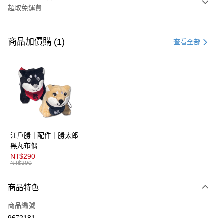
超取免運費
付款方式
信用卡一次付款
商品加價購 (1)
查看全部
超商取貨付款
LINE Pay
AFTEE先享後付
相關說明
【關於「AFTEE先享後付」】
ATM付款
AFTEE先享後付是「在收到商品之後才付款」的支付方式。 讓您購物簡單
江戶勝｜配件｜勝太郎
便利好安心！
１．簡單：不需註冊會員、不需綁卡、不需儲值。
黑丸布偶
運送方式
２．便利：只要手機號碼，簡訊認證，即可結帳。
NT$290
３．安心：先確認商品／服務後，再付款。
NT$390
全家取貨付款
免運費
【「AFTEE先享後付」結帳流程】
商品特色
１．於結帳方式選擇「AFTEE先享後付」後，將跳轉至「AFTEE先享後付」
付款後全家取貨
結帳頁面，進行簡訊認證並確認金額後，即可完成結帳。
商品編號
２．訂單成立數日內，您將收到繳費通知簡訊。
免運費
３．收到繳費通知簡訊後14天內，點擊此簡訊中的連結，可透過四大超商／
9672181