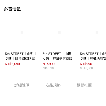
必買清單
5th STREET｜山形｜
5th STREET｜山形｜
5th STREET｜
女裝｜拼接網格防曬外
女裝｜輕薄透氣寬版連
女裝｜輕薄透氣
套｜紫色
帽防曬外套｜杏色
帽防曬外套｜黑
NT$2,690
NT$990
NT$990
NT$1,980
NT$1,980
詳細說明
商品規格
相關推薦