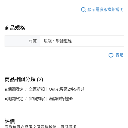
顯示電腦版詳細說明
商品規格
材質
尼龍、聚酯纖維
客服
商品相關分類 (2)
∎期間限定
全區折扣｜Outlet專區2件5折🛒
∎期間限定
官網獨家｜滿額贈好禮🎁
評價
喜歡這個商品嗎？購買後給他一個好評吧