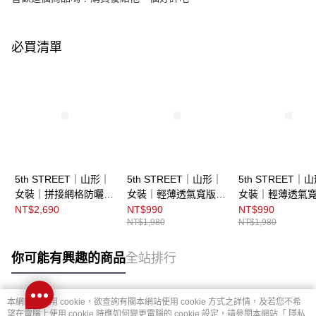
必買清單
5th STREET｜山形｜
5th STREET｜山形｜
5th STREET｜
女裝｜拼接網格防曬外
女裝｜輕薄透氣寬版連
女裝｜輕薄透氣
套｜紫色
帽防曬外套｜杏色
帽防曬外套｜黑
NT$2,690
NT$990
NT$990
NT$1,980
NT$1,980
你可能有興趣的商品
全站排行
本網站中使用 cookie，欲查詢有關本網站使用 cookie 方式之詳情，及若您不希
熱門標籤
望在電腦上使用 cookie 時應如何變更電腦的 cookie 設定，請參閱本網站「
隱私