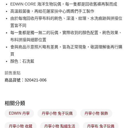
付款後萊爾富取貨
※ 交易是否成功請以「AFTEE先享後付 」之結帳頁面顯示為準，若有關於
EDWIN CORE 海洋生物玩偶，每一隻都是回收舊褲再製而成
是否繳費成功／繳費後需取消欲退款等相關疑問，請聯繫「AFTEE先享後付
免運費
高溫殺菌後，再給花蓮家扶中心媽媽們手工製作
客戶支援中心」
https://netprotections.freshdesk.com/support/home
由於每塊回收丹寧布料的刷色、深淺、紋理、水洗痕跡與拼接位
7-11取貨付款
【注意事項】
置皆不同
１．透過由恩沛科技股份有限公司提供之「AFTEE先享後付」服務完成之交
免運費
每一隻都是獨一無二的玩偶，實際收到的顏色配置、刷色效果、
易，需依本服務之必要範圍內提供個人資料，並將交易相關給付款項請求債
權轉讓予恩沛科技股份有限公司。
付款後7-11取貨
布料拼接與細節位置
２．關於個人資料處理事宜，請瀏覽以下網址：
免運費
會與商品示意照片略有差異，皆為正常現象，敬請理解後再行購
https://aftee.tw/terms/#terms3
３．未成年的使用者請事先徵得法定代理人或監護人之同意方可使用
買
宅配
「AFTEE先享後付」，若未經同意申辦者引起之損失，本公司不負相關責
顏色：石洗藍
任。
免運費
４．使用「AFTEE先享後付」時，將依據個別帳號之用戶狀況，依本公司即
銷售重點
時審查核予不同之上限額度；若仍有額度不足之情形，本公司將視審查結果
付款後門市取貨
請求用戶進行身份認證。
商品貨號：320421-006
免運費
５．嚴禁一人註冊多個帳號或使用他人資訊註冊。若發現惡意使用之情形，
恩沛科技股份有限公司將有權停止該用戶之使用額度並採取法律行動。
相關分類
EDWIN 丹寧
丹寧小物 兔子玩偶
丹寧小物 裝飾
丹寧小物 收藏
丹寧小物 點綴生活
丹寧布 兔子玩偶