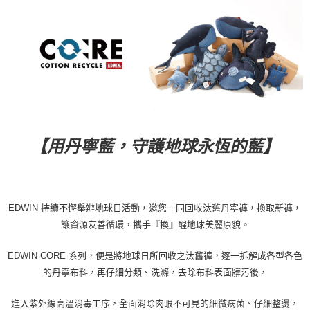
【用丹寧藍，守護地球永恆的藍】
EDWIN
持續不懈舉辦地球日活動，邀您一同回收汰舊丹寧褲，換取新褲，
讓資源友善循環，攜手『換』醒地球美麗原貌。
EDWIN CORE
系列，便是將地球日所回收之汰舊褲，逐一拆解成各型各色
的丹寧布料，再仔細分類、洗滌，去除布料表面髒污後，
進入紫外線高溫消毒工序，全面消除肉眼不可見的細微病菌、仔細整燙，