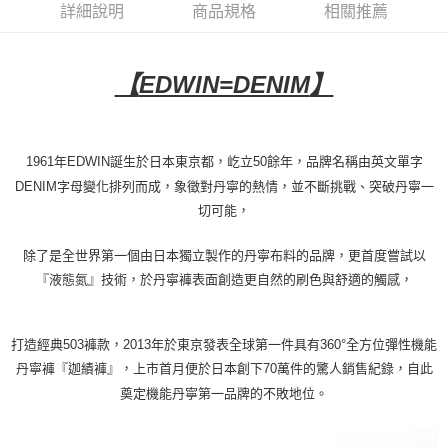
詳細說明
商品規格
相關推薦
【
EDWIN=DENIM
】
1961
年
EDWIN
誕生於日本東京都，屹立
50
餘年，品牌名稱由英文單字
DENIM
字母變化排列而成，象徵對丹寧的熱情，並不斷挑戰、突破丹寧一
切可能，
除了是全世界第一個由日本獨立製作的丹寧布料的品牌，更首度嘗試以
『液態氮』技術，於丹寧褲表面創造更自然的刷色與舒適的觸感，
打造經典
503
褲款，
2013
年於東京發表全球第一件具有
360°
全方位彈性機能
丹寧褲『迦績褲』，上市首月便於日本創下
70
萬件的驚人銷售紀錄，自此
奠定機能丹寧第一品牌的不敗地位。