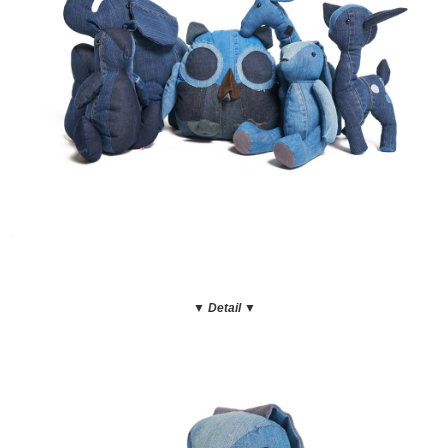
▼ Detail
▼