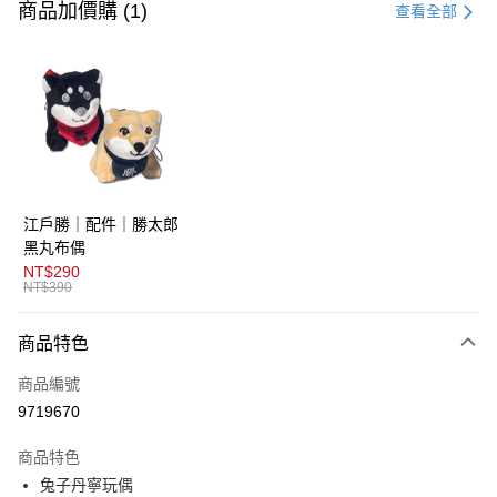
信用卡一次付款
商品加價購 (1)
查看全部
超商取貨付款
LINE Pay
AFTEE先享後付
相關說明
【關於「AFTEE先享後付」】
ATM付款
AFTEE先享後付是「在收到商品之後才付款」的支付方式。 讓您購物簡單
江戶勝｜配件｜勝太郎
便利好安心！
１．簡單：不需註冊會員、不需綁卡、不需儲值。
黑丸布偶
運送方式
２．便利：只要手機號碼，簡訊認證，即可結帳。
NT$290
３．安心：先確認商品／服務後，再付款。
NT$390
全家取貨付款
免運費
【「AFTEE先享後付」結帳流程】
商品特色
１．於結帳方式選擇「AFTEE先享後付」後，將跳轉至「AFTEE先享後付」
付款後全家取貨
結帳頁面，進行簡訊認證並確認金額後，即可完成結帳。
商品編號
２．訂單成立數日內，您將收到繳費通知簡訊。
免運費
３．收到繳費通知簡訊後14天內，點擊此簡訊中的連結，可透過四大超商／
9719670
ATM／網路銀行／等多元方式進行付款，方視為交易完成。
萊爾富取貨付款
※ 請注意：結帳手續完成當下不需立刻繳費，但若您需要取消訂單，請聯絡
商品特色
免運費
購買商品的店家。未經商家同意取消之訂單仍視為有效，需透過AFTEE先享
後付繳納相關費用。
兔子丹寧玩偶