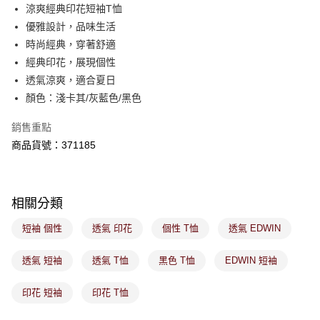
後付繳納相關費用。
涼爽經典印花短袖T恤
付款後萊爾富取貨
※ 交易是否成功請以「AFTEE先享後付 」之結帳頁面顯示為準，若有關於
優雅設計，品味生活
是否繳費成功／繳費後需取消欲退款等相關疑問，請聯繫「AFTEE先享後付
免運費
時尚經典，穿著舒適
客戶支援中心」
https://netprotections.freshdesk.com/support/home
經典印花，展現個性
7-11取貨付款
【注意事項】
透氣涼爽，適合夏日
１．透過由恩沛科技股份有限公司提供之「AFTEE先享後付」服務完成之交
免運費
顏色：淺卡其/灰藍色/黑色
易，需依本服務之必要範圍內提供個人資料，並將交易相關給付款項請求債
權轉讓予恩沛科技股份有限公司。
付款後7-11取貨
２．關於個人資料處理事宜，請瀏覽以下網址：
銷售重點
免運費
https://aftee.tw/terms/#terms3
商品貨號：371185
３．未成年的使用者請事先徵得法定代理人或監護人之同意方可使用
宅配
「AFTEE先享後付」，若未經同意申辦者引起之損失，本公司不負相關責
任。
免運費
４．使用「AFTEE先享後付」時，將依據個別帳號之用戶狀況，依本公司即
時審查核予不同之上限額度；若仍有額度不足之情形，本公司將視審查結果
相關分類
付款後門市取貨
請求用戶進行身份認證。
免運費
５．嚴禁一人註冊多個帳號或使用他人資訊註冊。若發現惡意使用之情形，
短袖 個性
透氣 印花
個性 T恤
透氣 EDWIN
恩沛科技股份有限公司將有權停止該用戶之使用額度並採取法律行動。
透氣 短袖
透氣 T恤
黑色 T恤
EDWIN 短袖
印花 短袖
印花 T恤