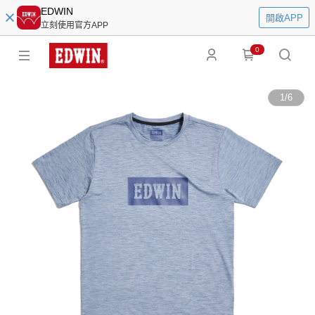
EDWIN
開啟APP
立刻使用官方APP
0
1
/
6