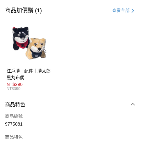
信用卡一次付款
商品加價購 (1)
查看全部
超商取貨付款
LINE Pay
AFTEE先享後付
相關說明
【關於「AFTEE先享後付」】
ATM付款
AFTEE先享後付是「在收到商品之後才付款」的支付方式。 讓您購物簡單
江戶勝｜配件｜勝太郎
便利好安心！
１．簡單：不需註冊會員、不需綁卡、不需儲值。
黑丸布偶
運送方式
２．便利：只要手機號碼，簡訊認證，即可結帳。
NT$290
３．安心：先確認商品／服務後，再付款。
NT$390
全家取貨付款
免運費
【「AFTEE先享後付」結帳流程】
商品特色
１．於結帳方式選擇「AFTEE先享後付」後，將跳轉至「AFTEE先享後付」
付款後全家取貨
結帳頁面，進行簡訊認證並確認金額後，即可完成結帳。
商品編號
２．訂單成立數日內，您將收到繳費通知簡訊。
免運費
３．收到繳費通知簡訊後14天內，點擊此簡訊中的連結，可透過四大超商／
9775081
ATM／網路銀行／等多元方式進行付款，方視為交易完成。
萊爾富取貨付款
※ 請注意：結帳手續完成當下不需立刻繳費，但若您需要取消訂單，請聯絡
商品特色
免運費
購買商品的店家。未經商家同意取消之訂單仍視為有效，需透過AFTEE先享