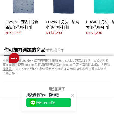
EDWIN｜男裝｜涼爽
EDWIN｜男裝｜涼爽
EDWIN｜男裝｜
滿版印花短袖T恤
小印花短袖T恤
大印花短袖T恤
NT$1,290
NT$1,290
NT$1,290
你可能有興趣的商品
全站排行
本網站中使用 cookie，欲查詢有關本網站使用 cookie 方式之詳情，及若您不希
望在電腦上使用 cookie 時應如何變更電腦的 cookie 設定，請參閱本網站「
隱私
熱門標籤
權條款
」之 Cookie 聲明。您繼續使用本網站即表示您同意本公司得按本網站使
用條款之 Cookie 聲明使用 cookie。
了解更多 >
我知道了
成為我們的VIP粉絲吧
連結 LINE 帳號