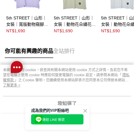
5th STREET｜山形｜
5th STREET｜山形｜
5th STREET｜
女裝｜寬版動物窺腳繡
女裝｜動物花朵繡花短
女裝｜動物花朵
花短袖T恤｜紫色
袖T恤｜綠色
袖T恤｜淺灰
NT$1,690
NT$1,690
NT$1,690
你可能有興趣的商品
全站排行
本網站中使用 cookie，欲查詢有關本網站使用 cookie 方式之詳情，及若您不希
熱門標籤
望在電腦上使用 cookie 時應如何變更電腦的 cookie 設定，請參閱本網站「
隱私
權條款
」之 Cookie 聲明。您繼續使用本網站即表示您同意本公司得按本網站使
用條款之 Cookie 聲明使用 cookie。
了解更多 >
我知道了
成為我們的VIP粉絲吧
連結 LINE 帳號