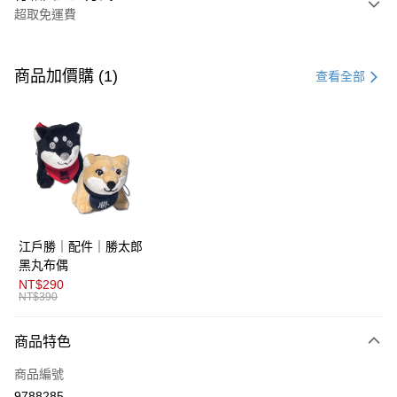
超取免運費
付款方式
信用卡一次付款
商品加價購 (1)
查看全部
超商取貨付款
LINE Pay
AFTEE先享後付
相關說明
【關於「AFTEE先享後付」】
ATM付款
AFTEE先享後付是「在收到商品之後才付款」的支付方式。 讓您購物簡單
江戶勝｜配件｜勝太郎
便利好安心！
１．簡單：不需註冊會員、不需綁卡、不需儲值。
黑丸布偶
運送方式
２．便利：只要手機號碼，簡訊認證，即可結帳。
NT$290
３．安心：先確認商品／服務後，再付款。
NT$390
全家取貨付款
免運費
【「AFTEE先享後付」結帳流程】
商品特色
１．於結帳方式選擇「AFTEE先享後付」後，將跳轉至「AFTEE先享後付」
付款後全家取貨
結帳頁面，進行簡訊認證並確認金額後，即可完成結帳。
商品編號
２．訂單成立數日內，您將收到繳費通知簡訊。
免運費
３．收到繳費通知簡訊後14天內，點擊此簡訊中的連結，可透過四大超商／
9788285