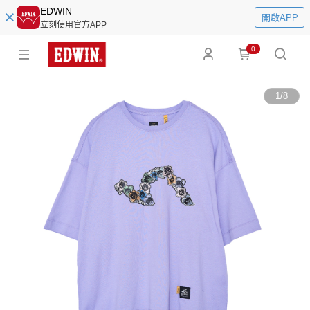
EDWIN
開啟APP
立刻使用官方APP
0
1
/
8