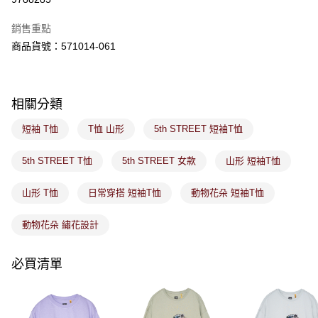
ATM／網路銀行／等多元方式進行付款，方視為交易完成。
萊爾富取貨付款
※ 請注意：結帳手續完成當下不需立刻繳費，但若您需要取消訂單，請聯絡
銷售重點
免運費
購買商品的店家。未經商家同意取消之訂單仍視為有效，需透過AFTEE先享
後付繳納相關費用。
商品貨號：571014-061
付款後萊爾富取貨
※ 交易是否成功請以「AFTEE先享後付 」之結帳頁面顯示為準，若有關於
是否繳費成功／繳費後需取消欲退款等相關疑問，請聯繫「AFTEE先享後付
免運費
客戶支援中心」
https://netprotections.freshdesk.com/support/home
相關分類
7-11取貨付款
【注意事項】
１．透過由恩沛科技股份有限公司提供之「AFTEE先享後付」服務完成之交
免運費
短袖 T恤
T恤 山形
5th STREET 短袖T恤
易，需依本服務之必要範圍內提供個人資料，並將交易相關給付款項請求債
權轉讓予恩沛科技股份有限公司。
付款後7-11取貨
２．關於個人資料處理事宜，請瀏覽以下網址：
5th STREET T恤
5th STREET 女款
山形 短袖T恤
免運費
https://aftee.tw/terms/#terms3
３．未成年的使用者請事先徵得法定代理人或監護人之同意方可使用
山形 T恤
日常穿搭 短袖T恤
動物花朵 短袖T恤
宅配
「AFTEE先享後付」，若未經同意申辦者引起之損失，本公司不負相關責
任。
免運費
４．使用「AFTEE先享後付」時，將依據個別帳號之用戶狀況，依本公司即
動物花朵 繡花設計
時審查核予不同之上限額度；若仍有額度不足之情形，本公司將視審查結果
付款後門市取貨
請求用戶進行身份認證。
免運費
必買清單
５．嚴禁一人註冊多個帳號或使用他人資訊註冊。若發現惡意使用之情形，
恩沛科技股份有限公司將有權停止該用戶之使用額度並採取法律行動。