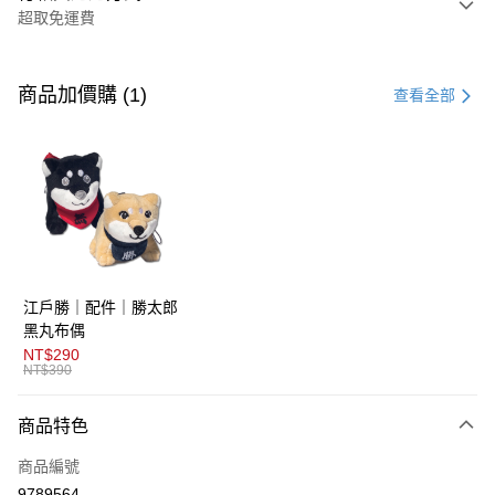
超取免運費
付款方式
信用卡一次付款
商品加價購 (1)
查看全部
超商取貨付款
LINE Pay
AFTEE先享後付
相關說明
【關於「AFTEE先享後付」】
ATM付款
AFTEE先享後付是「在收到商品之後才付款」的支付方式。 讓您購物簡單
江戶勝｜配件｜勝太郎
便利好安心！
１．簡單：不需註冊會員、不需綁卡、不需儲值。
黑丸布偶
運送方式
２．便利：只要手機號碼，簡訊認證，即可結帳。
NT$290
３．安心：先確認商品／服務後，再付款。
NT$390
全家取貨付款
免運費
【「AFTEE先享後付」結帳流程】
商品特色
１．於結帳方式選擇「AFTEE先享後付」後，將跳轉至「AFTEE先享後付」
付款後全家取貨
結帳頁面，進行簡訊認證並確認金額後，即可完成結帳。
商品編號
２．訂單成立數日內，您將收到繳費通知簡訊。
免運費
３．收到繳費通知簡訊後14天內，點擊此簡訊中的連結，可透過四大超商／
9789564