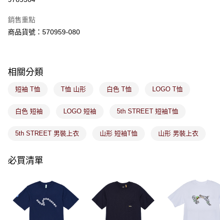
ATM／網路銀行／等多元方式進行付款，方視為交易完成。
萊爾富取貨付款
※ 請注意：結帳手續完成當下不需立刻繳費，但若您需要取消訂單，請聯絡
銷售重點
免運費
購買商品的店家。未經商家同意取消之訂單仍視為有效，需透過AFTEE先享
後付繳納相關費用。
商品貨號：570959-080
付款後萊爾富取貨
※ 交易是否成功請以「AFTEE先享後付 」之結帳頁面顯示為準，若有關於
是否繳費成功／繳費後需取消欲退款等相關疑問，請聯繫「AFTEE先享後付
免運費
客戶支援中心」
https://netprotections.freshdesk.com/support/home
相關分類
7-11取貨付款
【注意事項】
１．透過由恩沛科技股份有限公司提供之「AFTEE先享後付」服務完成之交
免運費
短袖 T恤
T恤 山形
白色 T恤
LOGO T恤
易，需依本服務之必要範圍內提供個人資料，並將交易相關給付款項請求債
權轉讓予恩沛科技股份有限公司。
付款後7-11取貨
２．關於個人資料處理事宜，請瀏覽以下網址：
白色 短袖
LOGO 短袖
5th STREET 短袖T恤
免運費
https://aftee.tw/terms/#terms3
３．未成年的使用者請事先徵得法定代理人或監護人之同意方可使用
5th STREET 男裝上衣
山形 短袖T恤
山形 男裝上衣
宅配
「AFTEE先享後付」，若未經同意申辦者引起之損失，本公司不負相關責
任。
免運費
４．使用「AFTEE先享後付」時，將依據個別帳號之用戶狀況，依本公司即
必買清單
時審查核予不同之上限額度；若仍有額度不足之情形，本公司將視審查結果
付款後門市取貨
請求用戶進行身份認證。
免運費
５．嚴禁一人註冊多個帳號或使用他人資訊註冊。若發現惡意使用之情形，
恩沛科技股份有限公司將有權停止該用戶之使用額度並採取法律行動。