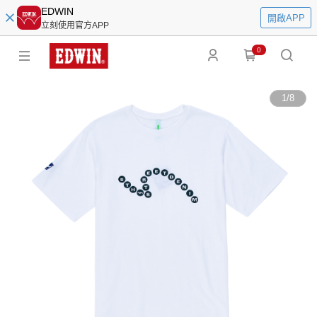
EDWIN
開啟APP
立刻使用官方APP
0
1
/
8