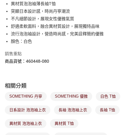
後付繳納相關費用。
異材質泡泡袖薄長袖T恤
付款後萊爾富取貨
※ 交易是否成功請以「AFTEE先享後付 」之結帳頁面顯示為準，若有關於
突顯日本設計感，時尚丹寧潮流
是否繳費成功／繳費後需取消欲退款等相關疑問，請聯繫「AFTEE先享後付
免運費
不凡細節設計，展現女性優雅氣質
客戶支援中心」
https://netprotections.freshdesk.com/support/home
舒適柔軟面料，融合異材質設計，展現獨特品味
7-11取貨付款
【注意事項】
流行泡泡袖設計，營造時尚感，完美詮釋簡約優雅
１．透過由恩沛科技股份有限公司提供之「AFTEE先享後付」服務完成之交
免運費
顏色：白色
易，需依本服務之必要範圍內提供個人資料，並將交易相關給付款項請求債
權轉讓予恩沛科技股份有限公司。
付款後7-11取貨
２．關於個人資料處理事宜，請瀏覽以下網址：
銷售重點
免運費
https://aftee.tw/terms/#terms3
商品貨號：460448-080
３．未成年的使用者請事先徵得法定代理人或監護人之同意方可使用
宅配
「AFTEE先享後付」，若未經同意申辦者引起之損失，本公司不負相關責
任。
免運費
４．使用「AFTEE先享後付」時，將依據個別帳號之用戶狀況，依本公司即
時審查核予不同之上限額度；若仍有額度不足之情形，本公司將視審查結果
相關分類
付款後門市取貨
請求用戶進行身份認證。
免運費
５．嚴禁一人註冊多個帳號或使用他人資訊註冊。若發現惡意使用之情形，
SOMETHING 丹寧
SOMETHING 優雅
白色 T恤
恩沛科技股份有限公司將有權停止該用戶之使用額度並採取法律行動。
日系設計 泡泡袖上衣
長袖 泡泡袖上衣
長袖 T恤
異材質 泡泡袖上衣
異材質 T恤