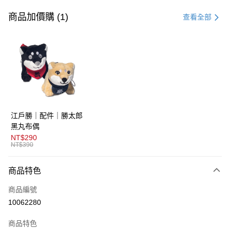
信用卡一次付款
商品加價購 (1)
查看全部
超商取貨付款
LINE Pay
AFTEE先享後付
相關說明
【關於「AFTEE先享後付」】
ATM付款
AFTEE先享後付是「在收到商品之後才付款」的支付方式。 讓您購物簡單
江戶勝｜配件｜勝太郎
便利好安心！
１．簡單：不需註冊會員、不需綁卡、不需儲值。
黑丸布偶
運送方式
２．便利：只要手機號碼，簡訊認證，即可結帳。
NT$290
３．安心：先確認商品／服務後，再付款。
NT$390
全家取貨付款
免運費
【「AFTEE先享後付」結帳流程】
商品特色
１．於結帳方式選擇「AFTEE先享後付」後，將跳轉至「AFTEE先享後付」
付款後全家取貨
結帳頁面，進行簡訊認證並確認金額後，即可完成結帳。
商品編號
２．訂單成立數日內，您將收到繳費通知簡訊。
免運費
３．收到繳費通知簡訊後14天內，點擊此簡訊中的連結，可透過四大超商／
10062280
ATM／網路銀行／等多元方式進行付款，方視為交易完成。
萊爾富取貨付款
※ 請注意：結帳手續完成當下不需立刻繳費，但若您需要取消訂單，請聯絡
商品特色
免運費
購買商品的店家。未經商家同意取消之訂單仍視為有效，需透過AFTEE先享