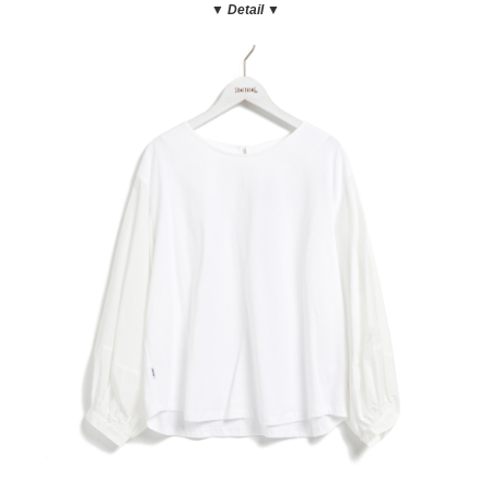
▼ Detail
▼