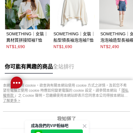
SOMETHING｜女裝｜
SOMETHING｜女裝｜
SOMETHING｜
異材質拼接短袖T恤
船型領長袖泡泡袖T恤
泡泡袖造型長袖
NT$1,690
NT$1,690
NT$2,490
你可能有興趣的商品
全站排行
本網站中使用 cookie，欲查詢有關本網站使用 cookie 方式之詳情，及若您不希
熱門標籤
望在電腦上使用 cookie 時應如何變更電腦的 cookie 設定，請參閱本網站「
隱私
權條款
」之 Cookie 聲明。您繼續使用本網站即表示您同意本公司得按本網站使
用條款之 Cookie 聲明使用 cookie。
了解更多 >
我知道了
成為我們的VIP粉絲吧