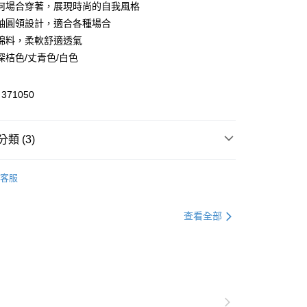
何場合穿著，展現時尚的自我風格
享後付
袖圓領設計，適合各種場合
FTEE先享後付」】
棉料，柔軟舒適透氣
先享後付是「在收到商品之後才付款」的支付方式。 讓您購物簡單
深桔色/丈青色/白色
心！
：不需註冊會員、不需綁卡、不需儲值。
：只要手機號碼，簡訊認證，即可結帳。
71050
：先確認商品／服務後，再付款。
付款
EE先享後付」結帳流程】
類 (3)
方式選擇「AFTEE先享後付」後，將跳轉至「AFTEE先享後
頁面，進行簡訊認證並確認金額後，即可完成結帳。
家取貨
成立數日內，您將收到繳費通知簡訊。
Ｔ恤
費通知簡訊後14天內，點擊此簡訊中的連結，可透過四大超商
客服
網路銀行／等多元方式進行付款，方視為交易完成。
全區折扣｜Outlet專區2件5折🛒
：結帳手續完成當下不需立刻繳費，但若您需要取消訂單，請聯
貨付款
官網獨家｜滿額贈好禮🎁
的店家。未經商家同意取消之訂單仍視為有效，需透過AFTEE
查看全部
繳納相關費用。
否成功請以「AFTEE先享後付 」之結帳頁面顯示為準，若有關於
功／繳費後需取消欲退款等相關疑問，請聯繫「AFTEE先享後
爾富取貨
援中心」
https://netprotections.freshdesk.com/support/home
項】
付款
恩沛科技股份有限公司提供之「AFTEE先享後付」服務完成之