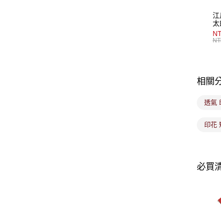
江
太
NT
NT
相關
透氣 
印花 
必買