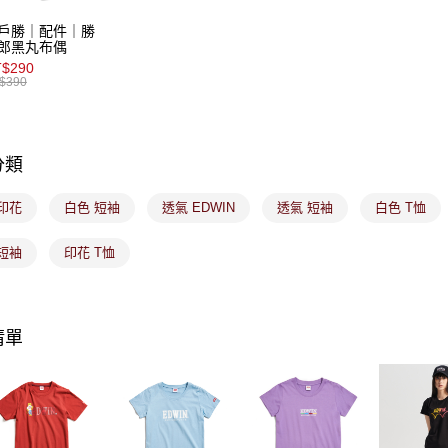
交易，需
免運費
求債權轉
戶勝｜配件｜勝
２．關於
付款後7-1
郎黑丸布偶
https://aft
$290
免運費
３．未成
$390
「AFTE
宅配
任。
４．使用「
免運費
即時審查
分類
結果請求
付款後門
５．嚴禁
免運費
形，恩沛
印花
白色 短袖
透氣 EDWIN
透氣 短袖
白色 T恤
動。
短袖
印花 T恤
清單