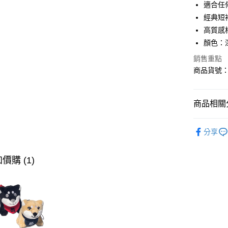
適合任
AFTEE先
經典短
相關說明
【關於「A
高質感
ATM付款
AFTEE
顏色：
便利好安
１．簡單
銷售重點
２．便利
商品貨號：3
運送方式
３．安心
全家取貨
【「AFT
免運費
商品相關分
１．於結帳
付」結帳
付款後全
２．訂單
∎女裝上衣
３．收到繳
分享
免運費
∎期間限定
／ATM／
※ 請注意
萊爾富取
∎期間限定
絡購買商品
價購 (1)
先享後付
免運費
※ 交易是
是否繳費成
付款後萊
付客戶支
免運費
【注意事
7-11取貨
１．透過由