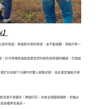
N
】
化排列而成，象徵對丹寧的熱情，並不斷挑戰、突破丹寧一
術，於丹寧褲表面創造更自然的刷色與舒適的觸感，打造經
月便於日本創下
萬件的驚人銷售紀錄，自此奠定機能丹寧
70
耐洗滌不易變形，精細印花，完美呈現圖案細節，衣櫥必
打造各種率性風采。