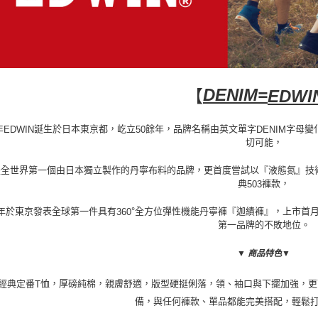
DENIM=
【
EDWI
年
誕生於日本東京都，屹立
餘年，品牌名稱由英文單字
字母變
EDWIN
50
DENIM
切可能，
是全世界第一個由日本獨立製作的丹寧布料的品牌，更首度嘗試以『液態氮』技
典
褲款，
503
年於東京發表全球第一件具有
°全方位彈性機能丹寧褲『迦績褲』，上市首
360
第一品牌的不敗地位。
▼ 商品特色
▼
經典定番
恤，厚磅純棉，親膚舒適，版型硬挺俐落，領、袖口與下擺加強，更
T
備，與任何褲款、單品都能完美搭配，輕鬆