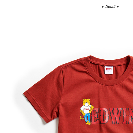
▼ Detail
▼