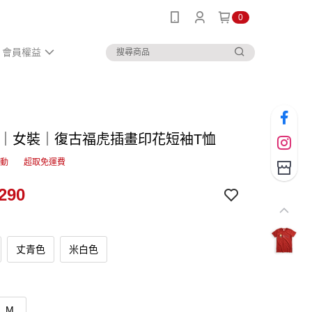
0
會員權益
IN｜女裝｜復古福虎插畫印花短袖T恤
活動
超取免運費
290
丈青色
米白色
M