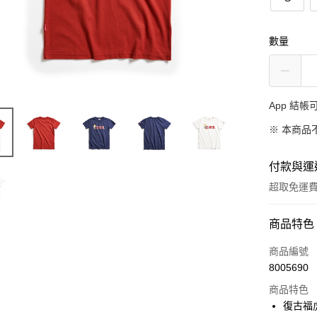
數量
App 結
※ 本商品
付款與運
超取免運
付款方式
商品特色
信用卡一
商品編號
8005690
超商取貨
商品特色
LINE Pay
復古福