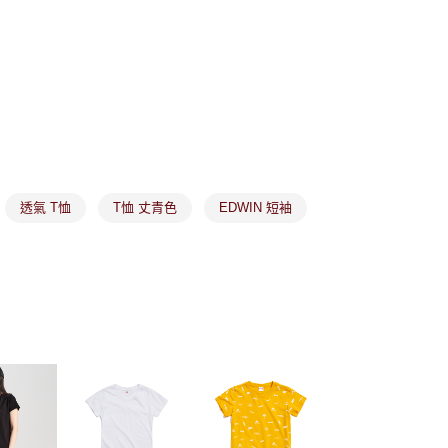
依本服務之必要範圍內提供個人資料，並將交易相關給付款項請
讓予恩沛科技股份有限公司。
個人資料處理事宜，請瀏覽以下網址：
1取貨
ee.tw/terms/#terms3
年的使用者請事先徵得法定代理人或監護人之同意方可使用
E先享後付」，若未經同意申辦者引起之損失，本公司不負相關責
AFTEE先享後付」時，將依據個別帳號之用戶狀況，依本公司
核予不同之上限額度；若仍有額度不足之情形，本公司將視審查
用戶進行身份認證。
市取貨
一人註冊多個帳號或使用他人資訊註冊。若發現惡意使用之情
科技股份有限公司將有權停止該用戶之使用額度並採取法律行
透氣 T恤
T恤 丈青色
EDWIN 短袖