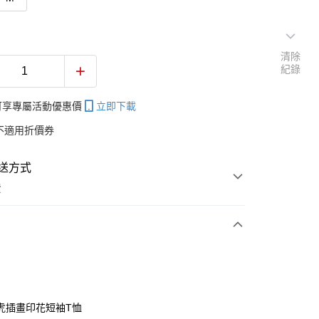
清除
紀錄
帳可享專屬活動優惠價
立即下載
不適用折價券
送方式
費
次付款
付款
虎插畫印花短袖T恤