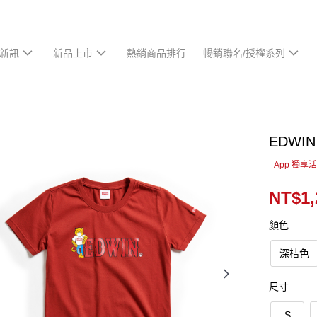
新訊
新品上市
熱銷商品排行
暢銷聯名/授權系列
EDW
App 獨享
NT$1,
顏色
深桔色
尺寸
S