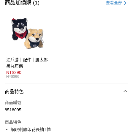
信用卡一次付款
商品加價購 (1)
查看全部
超商取貨付款
LINE Pay
AFTEE先享後付
相關說明
【關於「AFTEE先享後付」】
ATM付款
AFTEE先享後付是「在收到商品之後才付款」的支付方式。 讓您購物簡單
江戶勝｜配件｜勝太郎
便利好安心！
１．簡單：不需註冊會員、不需綁卡、不需儲值。
黑丸布偶
運送方式
２．便利：只要手機號碼，簡訊認證，即可結帳。
NT$290
３．安心：先確認商品／服務後，再付款。
NT$390
全家取貨付款
免運費
【「AFTEE先享後付」結帳流程】
商品特色
１．於結帳方式選擇「AFTEE先享後付」後，將跳轉至「AFTEE先享後付」
付款後全家取貨
結帳頁面，進行簡訊認證並確認金額後，即可完成結帳。
商品編號
２．訂單成立數日內，您將收到繳費通知簡訊。
免運費
３．收到繳費通知簡訊後14天內，點擊此簡訊中的連結，可透過四大超商／
8518095
ATM／網路銀行／等多元方式進行付款，方視為交易完成。
萊爾富取貨付款
※ 請注意：結帳手續完成當下不需立刻繳費，但若您需要取消訂單，請聯絡
商品特色
免運費
購買商品的店家。未經商家同意取消之訂單仍視為有效，需透過AFTEE先享
後付繳納相關費用。
網眼刺繡印花長袖T恤