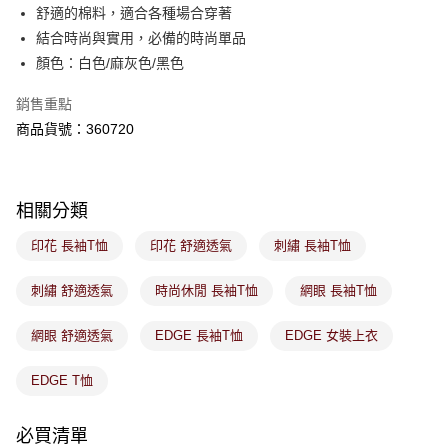
付款後萊爾富取貨
※ 交易是否成功請以「AFTEE先享後付 」之結帳頁面顯示為準，若有關於
舒適的棉料，適合各種場合穿著
是否繳費成功／繳費後需取消欲退款等相關疑問，請聯繫「AFTEE先享後付
免運費
結合時尚與實用，必備的時尚單品
客戶支援中心」
https://netprotections.freshdesk.com/support/home
顏色：白色/麻灰色/黑色
7-11取貨付款
【注意事項】
１．透過由恩沛科技股份有限公司提供之「AFTEE先享後付」服務完成之交
免運費
銷售重點
易，需依本服務之必要範圍內提供個人資料，並將交易相關給付款項請求債
商品貨號：360720
權轉讓予恩沛科技股份有限公司。
付款後7-11取貨
２．關於個人資料處理事宜，請瀏覽以下網址：
免運費
https://aftee.tw/terms/#terms3
３．未成年的使用者請事先徵得法定代理人或監護人之同意方可使用
宅配
「AFTEE先享後付」，若未經同意申辦者引起之損失，本公司不負相關責
相關分類
任。
免運費
４．使用「AFTEE先享後付」時，將依據個別帳號之用戶狀況，依本公司即
印花 長袖T恤
印花 舒適透氣
刺繡 長袖T恤
時審查核予不同之上限額度；若仍有額度不足之情形，本公司將視審查結果
付款後門市取貨
請求用戶進行身份認證。
免運費
刺繡 舒適透氣
時尚休閒 長袖T恤
網眼 長袖T恤
５．嚴禁一人註冊多個帳號或使用他人資訊註冊。若發現惡意使用之情形，
恩沛科技股份有限公司將有權停止該用戶之使用額度並採取法律行動。
網眼 舒適透氣
EDGE 長袖T恤
EDGE 女裝上衣
EDGE T恤
必買清單