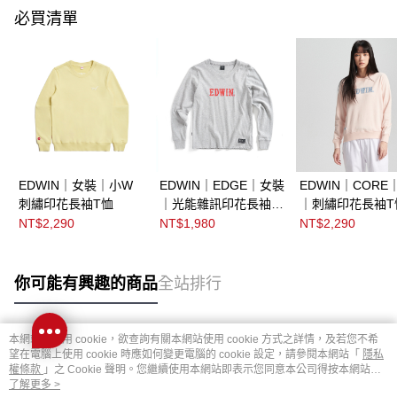
必買清單
EDWIN｜女裝｜小W
EDWIN｜EDGE｜女裝
EDWIN｜CORE
刺繡印花長袖T恤
｜光能雜訊印花長袖T
｜刺繡印花長袖T
恤
NT$2,290
NT$1,980
NT$2,290
你可能有興趣的商品
全站排行
本網站中使用 cookie，欲查詢有關本網站使用 cookie 方式之詳情，及若您不希
熱門標籤
望在電腦上使用 cookie 時應如何變更電腦的 cookie 設定，請參閱本網站「
隱私
權條款
」之 Cookie 聲明。您繼續使用本網站即表示您同意本公司得按本網站使
用條款之 Cookie 聲明使用 cookie。
了解更多 >