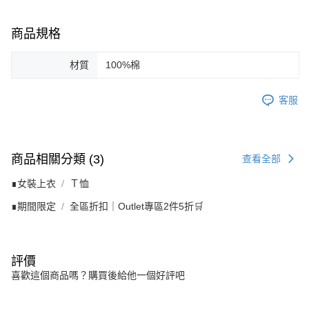
商品規格
材質
100%棉
客服
商品相關分類 (3)
查看全部
∎女裝上衣
Ｔ恤
∎期間限定
全區折扣｜Outlet專區2件5折🛒
評價
喜歡這個商品嗎？購買後給他一個好評吧