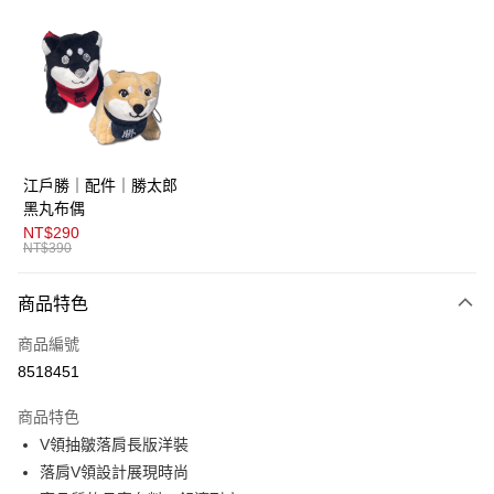
超商取貨付款
LINE Pay
AFTEE先享後付
相關說明
【關於「AFTEE先享後付」】
ATM付款
AFTEE先享後付是「在收到商品之後才付款」的支付方式。 讓您購物簡單
江戶勝｜配件｜勝太郎
便利好安心！
１．簡單：不需註冊會員、不需綁卡、不需儲值。
黑丸布偶
運送方式
２．便利：只要手機號碼，簡訊認證，即可結帳。
NT$290
３．安心：先確認商品／服務後，再付款。
NT$390
全家取貨付款
每筆NT$80，滿NT$1,800(含以上)免運費
【「AFTEE先享後付」結帳流程】
商品特色
１．於結帳方式選擇「AFTEE先享後付」後，將跳轉至「AFTEE先享後付」
付款後全家取貨
結帳頁面，進行簡訊認證並確認金額後，即可完成結帳。
商品編號
２．訂單成立數日內，您將收到繳費通知簡訊。
每筆NT$80，滿NT$1,800(含以上)免運費
３．收到繳費通知簡訊後14天內，點擊此簡訊中的連結，可透過四大超商／
8518451
ATM／網路銀行／等多元方式進行付款，方視為交易完成。
萊爾富取貨付款
※ 請注意：結帳手續完成當下不需立刻繳費，但若您需要取消訂單，請聯絡
商品特色
每筆NT$80，滿NT$1,800(含以上)免運費
購買商品的店家。未經商家同意取消之訂單仍視為有效，需透過AFTEE先享
後付繳納相關費用。
V領抽皺落肩長版洋裝
付款後萊爾富取貨
※ 交易是否成功請以「AFTEE先享後付 」之結帳頁面顯示為準，若有關於
落肩V領設計展現時尚
是否繳費成功／繳費後需取消欲退款等相關疑問，請聯繫「AFTEE先享後付
每筆NT$80，滿NT$1,800(含以上)免運費