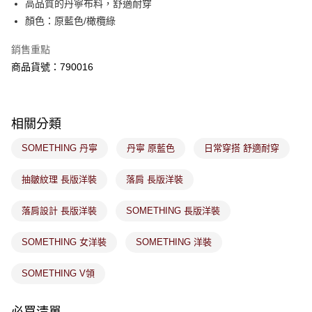
高品質的丹寧布料，舒適耐穿
客戶支援中心」
https://netprotections.freshdesk.com/support/home
顏色：原藍色/橄欖綠
7-11取貨付款
【注意事項】
１．透過由恩沛科技股份有限公司提供之「AFTEE先享後付」服務完成之交
每筆NT$80，滿NT$1,800(含以上)免運費
銷售重點
易，需依本服務之必要範圍內提供個人資料，並將交易相關給付款項請求債
商品貨號：790016
權轉讓予恩沛科技股份有限公司。
付款後7-11取貨
２．關於個人資料處理事宜，請瀏覽以下網址：
每筆NT$80，滿NT$1,800(含以上)免運費
https://aftee.tw/terms/#terms3
３．未成年的使用者請事先徵得法定代理人或監護人之同意方可使用
宅配
「AFTEE先享後付」，若未經同意申辦者引起之損失，本公司不負相關責
相關分類
任。
每筆NT$100，滿NT$1,800(含以上)免運費
４．使用「AFTEE先享後付」時，將依據個別帳號之用戶狀況，依本公司即
SOMETHING 丹寧
丹寧 原藍色
日常穿搭 舒適耐穿
時審查核予不同之上限額度；若仍有額度不足之情形，本公司將視審查結果
付款後門市取貨
請求用戶進行身份認證。
免運費
抽皺紋理 長版洋裝
落肩 長版洋裝
５．嚴禁一人註冊多個帳號或使用他人資訊註冊。若發現惡意使用之情形，
恩沛科技股份有限公司將有權停止該用戶之使用額度並採取法律行動。
落肩設計 長版洋裝
SOMETHING 長版洋裝
SOMETHING 女洋裝
SOMETHING 洋裝
SOMETHING V領
必買清單