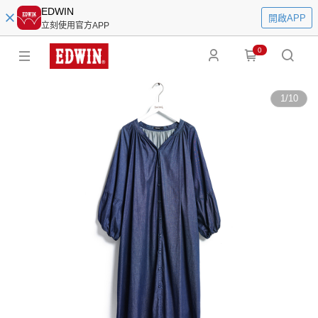
EDWIN
開啟APP
立刻使用官方APP
0
1
/
10