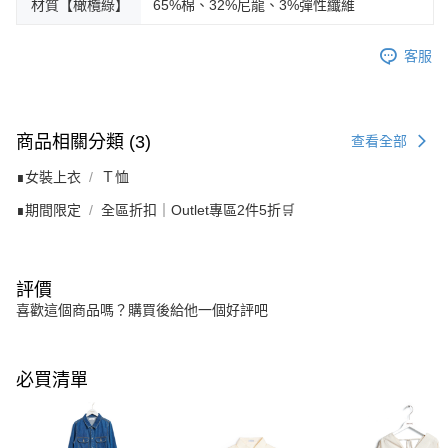
材質【橄欖綠】
65%棉、32%尼龍、3%彈性纖維
客服
商品相關分類 (3)
查看全部
∎女裝上衣
Ｔ恤
∎期間限定
全區折扣｜Outlet專區2件5折🛒
評價
喜歡這個商品嗎？購買後給他一個好評吧
必買清單