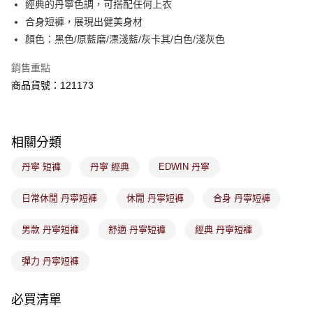
經典的丹寧色調，可搭配任何上衣
是否繳費成功／繳費後需取消欲退款等相關疑問，請聯繫「AFTEE先享後付
免運費
合身短褲，展現出健美身材
客戶支援中心」
https://netprotections.freshdesk.com/support/home
顏色：黑色/原藍磨/漂淺藍/灰卡其/白色/淺灰色
7-11取貨付款
【注意事項】
１．透過由恩沛科技股份有限公司提供之「AFTEE先享後付」服務完成之交
免運費
銷售重點
易，需依本服務之必要範圍內提供個人資料，並將交易相關給付款項請求債
商品貨號：121173
權轉讓予恩沛科技股份有限公司。
付款後7-11取貨
２．關於個人資料處理事宜，請瀏覽以下網址：
免運費
https://aftee.tw/terms/#terms3
３．未成年的使用者請事先徵得法定代理人或監護人之同意方可使用
宅配
「AFTEE先享後付」，若未經同意申辦者引起之損失，本公司不負相關責
相關分類
任。
免運費
４．使用「AFTEE先享後付」時，將依據個別帳號之用戶狀況，依本公司即
丹寧 短褲
丹寧 經典
EDWIN 丹寧
時審查核予不同之上限額度；若仍有額度不足之情形，本公司將視審查結果
付款後門市取貨
請求用戶進行身份認證。
免運費
日常休閒 丹寧短褲
休閒 丹寧短褲
合身 丹寧短褲
５．嚴禁一人註冊多個帳號或使用他人資訊註冊。若發現惡意使用之情形，
恩沛科技股份有限公司將有權停止該用戶之使用額度並採取法律行動。
男款 丹寧短褲
舒適 丹寧短褲
經典 丹寧短褲
彈力 丹寧短褲
必買清單