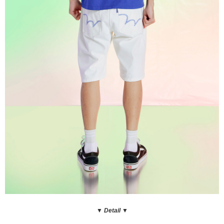
▼ Detail
▼