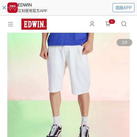
EDWIN
開啟APP
立刻使用官方APP
0
1
/
8