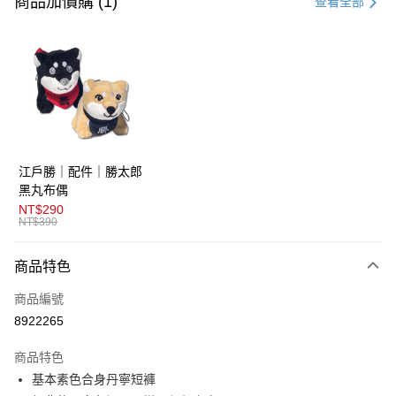
商品加價購 (1)
查看全部
超商取貨付款
LINE Pay
AFTEE先享後付
相關說明
【關於「AFTEE先享後付」】
ATM付款
AFTEE先享後付是「在收到商品之後才付款」的支付方式。 讓您購物簡單
江戶勝｜配件｜勝太郎
便利好安心！
１．簡單：不需註冊會員、不需綁卡、不需儲值。
黑丸布偶
運送方式
２．便利：只要手機號碼，簡訊認證，即可結帳。
NT$290
３．安心：先確認商品／服務後，再付款。
NT$390
全家取貨付款
免運費
【「AFTEE先享後付」結帳流程】
商品特色
１．於結帳方式選擇「AFTEE先享後付」後，將跳轉至「AFTEE先享後付」
付款後全家取貨
結帳頁面，進行簡訊認證並確認金額後，即可完成結帳。
商品編號
２．訂單成立數日內，您將收到繳費通知簡訊。
免運費
３．收到繳費通知簡訊後14天內，點擊此簡訊中的連結，可透過四大超商／
8922265
ATM／網路銀行／等多元方式進行付款，方視為交易完成。
萊爾富取貨付款
※ 請注意：結帳手續完成當下不需立刻繳費，但若您需要取消訂單，請聯絡
商品特色
免運費
購買商品的店家。未經商家同意取消之訂單仍視為有效，需透過AFTEE先享
後付繳納相關費用。
基本素色合身丹寧短褲
付款後萊爾富取貨
※ 交易是否成功請以「AFTEE先享後付 」之結帳頁面顯示為準，若有關於