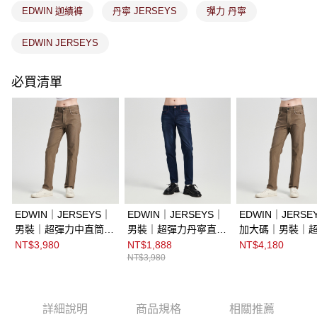
EDWIN 迦績褲
丹寧 JERSEYS
彈力 丹寧
EDWIN JERSEYS
必買清單
EDWIN｜JERSEYS｜
EDWIN｜JERSEYS｜
EDWIN｜JERSE
男裝｜超彈力中直筒丹
男裝｜超彈力丹寧直筒
加大碼｜男裝｜
寧迦績褲
迦績褲
中直筒丹寧迦績
NT$3,980
NT$1,888
NT$4,180
NT$3,980
詳細說明
商品規格
相關推薦