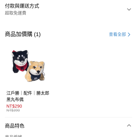
付款與運送方式
超取免運費
付款方式
信用卡一次付款
商品加價購 (1)
查看全部
超商取貨付款
LINE Pay
AFTEE先享後付
相關說明
【關於「AFTEE先享後付」】
ATM付款
AFTEE先享後付是「在收到商品之後才付款」的支付方式。 讓您購物簡單
江戶勝｜配件｜勝太郎
便利好安心！
１．簡單：不需註冊會員、不需綁卡、不需儲值。
黑丸布偶
運送方式
２．便利：只要手機號碼，簡訊認證，即可結帳。
NT$290
３．安心：先確認商品／服務後，再付款。
NT$390
全家取貨付款
免運費
【「AFTEE先享後付」結帳流程】
商品特色
１．於結帳方式選擇「AFTEE先享後付」後，將跳轉至「AFTEE先享後付」
付款後全家取貨
結帳頁面，進行簡訊認證並確認金額後，即可完成結帳。
商品編號
２．訂單成立數日內，您將收到繳費通知簡訊。