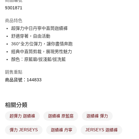
免運費
３．收到繳費通知簡訊後14天內，點擊此簡訊中的連結，可透過四大超商／
9301871
ATM／網路銀行／等多元方式進行付款，方視為交易完成。
萊爾富取貨付款
※ 請注意：結帳手續完成當下不需立刻繳費，但若您需要取消訂單，請聯絡
商品特色
免運費
購買商品的店家。未經商家同意取消之訂單仍視為有效，需透過AFTEE先享
後付繳納相關費用。
超彈力中日丹寧中直筒迦績褲
付款後萊爾富取貨
※ 交易是否成功請以「AFTEE先享後付 」之結帳頁面顯示為準，若有關於
舒適穿著，自由活動
是否繳費成功／繳費後需取消欲退款等相關疑問，請聯繫「AFTEE先享後付
免運費
360°全方位彈力，讓你盡情奔跑
客戶支援中心」
https://netprotections.freshdesk.com/support/home
經典中直筒剪裁，展現男性魅力
7-11取貨付款
【注意事項】
顏色：原藍磨/拔淺藍/拔洗藍
１．透過由恩沛科技股份有限公司提供之「AFTEE先享後付」服務完成之交
免運費
易，需依本服務之必要範圍內提供個人資料，並將交易相關給付款項請求債
銷售重點
權轉讓予恩沛科技股份有限公司。
付款後7-11取貨
２．關於個人資料處理事宜，請瀏覽以下網址：
商品貨號：144833
免運費
https://aftee.tw/terms/#terms3
３．未成年的使用者請事先徵得法定代理人或監護人之同意方可使用
宅配
「AFTEE先享後付」，若未經同意申辦者引起之損失，本公司不負相關責
任。
免運費
相關分類
４．使用「AFTEE先享後付」時，將依據個別帳號之用戶狀況，依本公司即
時審查核予不同之上限額度；若仍有額度不足之情形，本公司將視審查結果
付款後門市取貨
超彈力 迦績褲
迦績褲 原藍磨
迦績褲 彈力
請求用戶進行身份認證。
免運費
５．嚴禁一人註冊多個帳號或使用他人資訊註冊。若發現惡意使用之情形，
恩沛科技股份有限公司將有權停止該用戶之使用額度並採取法律行動。
彈力 JERSEYS
迦績褲 丹寧
JERSEYS 迦績褲