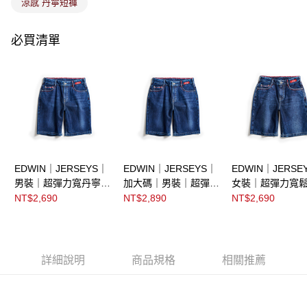
涼感 丹寧短褲
必買清單
EDWIN｜JERSEYS｜
EDWIN｜JERSEYS｜
EDWIN｜JERSE
男裝｜超彈力寬丹寧迦
加大碼｜男裝｜超彈力
女裝｜超彈力寬
績短褲
丹寧迦績短褲
迦績短褲
NT$2,690
NT$2,890
NT$2,690
詳細說明
商品規格
相關推薦