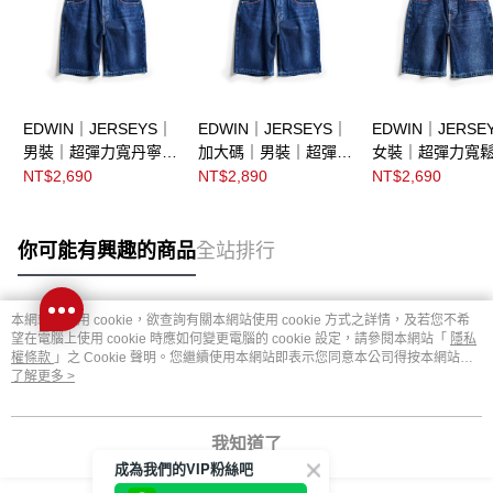
EDWIN｜JERSEYS｜
EDWIN｜JERSEYS｜
EDWIN｜JERSE
男裝｜超彈力寬丹寧迦
加大碼｜男裝｜超彈力
女裝｜超彈力寬
績短褲
丹寧迦績短褲
迦績短褲
NT$2,690
NT$2,890
NT$2,690
你可能有興趣的商品
全站排行
本網站中使用 cookie，欲查詢有關本網站使用 cookie 方式之詳情，及若您不希
熱門標籤
望在電腦上使用 cookie 時應如何變更電腦的 cookie 設定，請參閱本網站「
隱私
權條款
」之 Cookie 聲明。您繼續使用本網站即表示您同意本公司得按本網站使
用條款之 Cookie 聲明使用 cookie。
了解更多 >
我知道了
成為我們的VIP粉絲吧