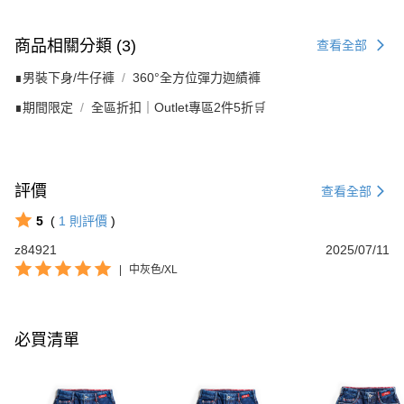
商品相關分類 (3)
查看全部
∎男裝下身/牛仔褲
360°全方位彈力迦績褲
∎期間限定
全區折扣｜Outlet專區2件5折🛒
評價
查看全部
5
(
1
則評價
)
z84921
2025/07/11
|
中灰色/XL
必買清單