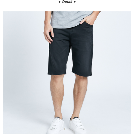
▼ Detail
▼