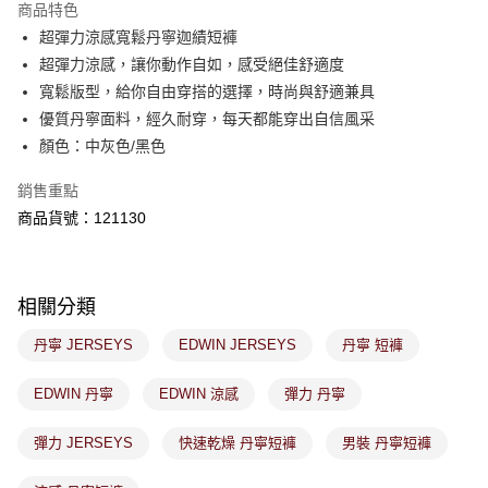
商品特色
免運費
購買商品的店家。未經商家同意取消之訂單仍視為有效，需透過AFTEE先享
後付繳納相關費用。
超彈力涼感寬鬆丹寧迦績短褲
付款後萊爾富取貨
※ 交易是否成功請以「AFTEE先享後付 」之結帳頁面顯示為準，若有關於
超彈力涼感，讓你動作自如，感受絕佳舒適度
是否繳費成功／繳費後需取消欲退款等相關疑問，請聯繫「AFTEE先享後付
免運費
寬鬆版型，給你自由穿搭的選擇，時尚與舒適兼具
客戶支援中心」
https://netprotections.freshdesk.com/support/home
優質丹寧面料，經久耐穿，每天都能穿出自信風采
7-11取貨付款
【注意事項】
顏色：中灰色/黑色
１．透過由恩沛科技股份有限公司提供之「AFTEE先享後付」服務完成之交
免運費
易，需依本服務之必要範圍內提供個人資料，並將交易相關給付款項請求債
銷售重點
權轉讓予恩沛科技股份有限公司。
付款後7-11取貨
２．關於個人資料處理事宜，請瀏覽以下網址：
商品貨號：121130
免運費
https://aftee.tw/terms/#terms3
３．未成年的使用者請事先徵得法定代理人或監護人之同意方可使用
宅配
「AFTEE先享後付」，若未經同意申辦者引起之損失，本公司不負相關責
任。
免運費
相關分類
４．使用「AFTEE先享後付」時，將依據個別帳號之用戶狀況，依本公司即
時審查核予不同之上限額度；若仍有額度不足之情形，本公司將視審查結果
付款後門市取貨
丹寧 JERSEYS
EDWIN JERSEYS
丹寧 短褲
請求用戶進行身份認證。
免運費
５．嚴禁一人註冊多個帳號或使用他人資訊註冊。若發現惡意使用之情形，
恩沛科技股份有限公司將有權停止該用戶之使用額度並採取法律行動。
EDWIN 丹寧
EDWIN 涼感
彈力 丹寧
彈力 JERSEYS
快速乾燥 丹寧短褲
男裝 丹寧短褲