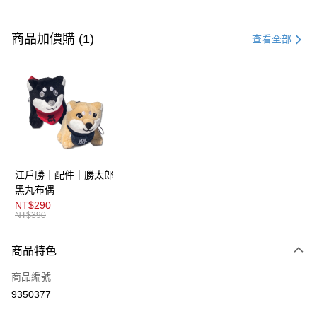
付款方式
信用卡一次付款
商品加價購 (1)
查看全部
超商取貨付款
LINE Pay
AFTEE先享後付
相關說明
【關於「AFTEE先享後付」】
ATM付款
AFTEE先享後付是「在收到商品之後才付款」的支付方式。 讓您購物簡單
江戶勝｜配件｜勝太郎
便利好安心！
１．簡單：不需註冊會員、不需綁卡、不需儲值。
黑丸布偶
運送方式
２．便利：只要手機號碼，簡訊認證，即可結帳。
NT$290
３．安心：先確認商品／服務後，再付款。
NT$390
全家取貨付款
免運費
【「AFTEE先享後付」結帳流程】
商品特色
１．於結帳方式選擇「AFTEE先享後付」後，將跳轉至「AFTEE先享後付」
付款後全家取貨
結帳頁面，進行簡訊認證並確認金額後，即可完成結帳。
商品編號
２．訂單成立數日內，您將收到繳費通知簡訊。
免運費
３．收到繳費通知簡訊後14天內，點擊此簡訊中的連結，可透過四大超商／
9350377
ATM／網路銀行／等多元方式進行付款，方視為交易完成。
萊爾富取貨付款
※ 請注意：結帳手續完成當下不需立刻繳費，但若您需要取消訂單，請聯絡