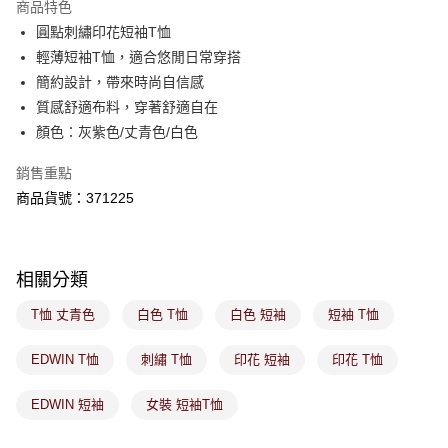
商品特色
免運費
購買商品的店家。未經商家同意取消之訂單仍視為有效，需透過AFTEE先享
後付繳納相關費用。
圓點刺繡印花短袖T恤
付款後萊爾富取貨
※ 交易是否成功請以「AFTEE先享後付 」之結帳頁面顯示為準，若有關於
輕薄短袖T恤，適合悠閒日常穿搭
是否繳費成功／繳費後需取消欲退款等相關疑問，請聯繫「AFTEE先享後付
免運費
簡約設計，帶來時尚自信感
客戶支援中心」
https://netprotections.freshdesk.com/support/home
質感舒適布料，穿著舒適自在
7-11取貨付款
【注意事項】
顏色：灰紫色/丈青色/白色
１．透過由恩沛科技股份有限公司提供之「AFTEE先享後付」服務完成之交
免運費
易，需依本服務之必要範圍內提供個人資料，並將交易相關給付款項請求債
銷售重點
權轉讓予恩沛科技股份有限公司。
付款後7-11取貨
２．關於個人資料處理事宜，請瀏覽以下網址：
商品貨號：371225
免運費
https://aftee.tw/terms/#terms3
３．未成年的使用者請事先徵得法定代理人或監護人之同意方可使用
宅配
「AFTEE先享後付」，若未經同意申辦者引起之損失，本公司不負相關責
任。
免運費
相關分類
４．使用「AFTEE先享後付」時，將依據個別帳號之用戶狀況，依本公司即
時審查核予不同之上限額度；若仍有額度不足之情形，本公司將視審查結果
付款後門市取貨
T恤 丈青色
白色 T恤
白色 短袖
短袖 T恤
請求用戶進行身份認證。
免運費
５．嚴禁一人註冊多個帳號或使用他人資訊註冊。若發現惡意使用之情形，
恩沛科技股份有限公司將有權停止該用戶之使用額度並採取法律行動。
EDWIN T恤
刺繡 T恤
印花 短袖
印花 T恤
EDWIN 短袖
女裝 短袖T恤