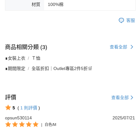
材質
100%棉
客服
商品相關分類 (3)
查看全部
∎女裝上衣
Ｔ恤
∎期間限定
全區折扣｜Outlet專區2件5折🛒
評價
查看全部
5
(
1
則評價
)
opsun530114
2025/07/21
|
白色/M