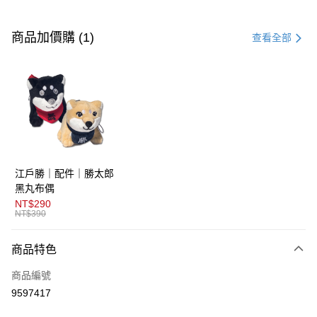
付款方式
信用卡一次付款
商品加價購 (1)
查看全部
超商取貨付款
LINE Pay
AFTEE先享後付
相關說明
【關於「AFTEE先享後付」】
ATM付款
AFTEE先享後付是「在收到商品之後才付款」的支付方式。 讓您購物簡單
江戶勝｜配件｜勝太郎
便利好安心！
１．簡單：不需註冊會員、不需綁卡、不需儲值。
黑丸布偶
運送方式
２．便利：只要手機號碼，簡訊認證，即可結帳。
NT$290
３．安心：先確認商品／服務後，再付款。
NT$390
全家取貨付款
免運費
【「AFTEE先享後付」結帳流程】
商品特色
１．於結帳方式選擇「AFTEE先享後付」後，將跳轉至「AFTEE先享後付」
付款後全家取貨
結帳頁面，進行簡訊認證並確認金額後，即可完成結帳。
商品編號
２．訂單成立數日內，您將收到繳費通知簡訊。
免運費
３．收到繳費通知簡訊後14天內，點擊此簡訊中的連結，可透過四大超商／
9597417
ATM／網路銀行／等多元方式進行付款，方視為交易完成。
萊爾富取貨付款
※ 請注意：結帳手續完成當下不需立刻繳費，但若您需要取消訂單，請聯絡