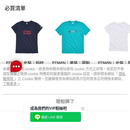
必買清單
EDWIN｜女裝｜斜紋
EDWIN｜男裝｜圓點
EDWIN｜女裝｜
刺繡印花短袖T恤
刺繡印花短袖T恤
印花短袖T恤
本網站中使用 cookie，欲查詢有關本網站使用 cookie 方式之詳情，及若您不希
望在電腦上使用 cookie 時應如何變更電腦的 cookie 設定，請參閱本網站「
隱私
NT$1,290
NT$1,290
NT$1,290
權條款
」之 Cookie 聲明。您繼續使用本網站即表示您同意本公司得按本網站使
用條款之 Cookie 聲明使用 cookie。
了解更多 >
你可能有興趣的商品
全站排行
我知道了
成為我們的VIP粉絲吧
連結 LINE 帳號
熱門標籤