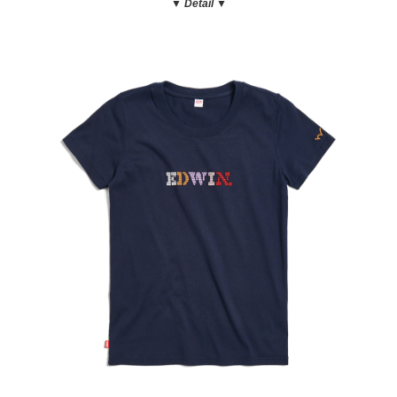
▼ Detail
▼